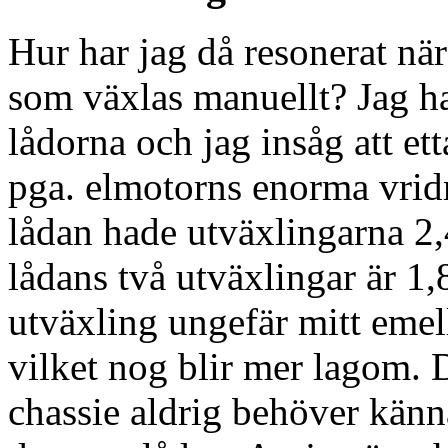
Hur har jag då resonerat nä
som växlas manuellt? Jag h
lådorna och jag insåg att et
pga. elmotorns enorma vrid
lådan hade utväxlingarna 2,
lådans två utväxlingar är 1,
utväxling ungefär mitt emel
vilket nog blir mer lagom. D
chassie aldrig behöver kän