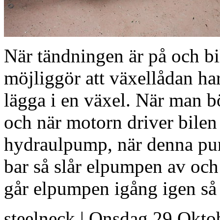
När tändningen är på och bi
möjliggör att växellådan ha
lägga i en växel. När man bö
och när motorn driver bilen
hydraulpump, när denna pump
bar så slår elpumpen av och
går elpumpen igång igen så f
steelneck | Onsdag 29 Okto