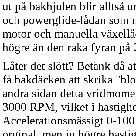
ut på bakhjulen blir alltså
och powerglide-lådan som m
motor och manuella växellåd
högre än den raka fyran på 
Låter det slött? Betänk då att
få bakdäcken att skrika "bl
andra sidan detta vridmoment
3000 RPM, vilket i hastigh
Accelerationsmässigt 0-100 
orginal, men ju högre hasti