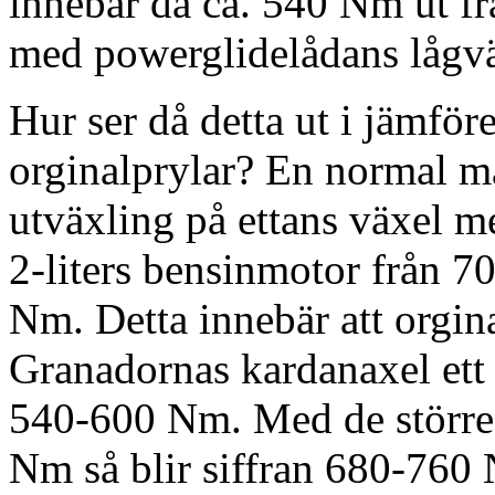
innebär då ca. 540 Nm ut fr
med powerglidelådans lågvä
Hur ser då detta ut i jämfö
orginalprylar? En normal m
utväxling på ettans växel me
2-liters bensinmotor från 7
Nm. Detta innebär att orgin
Granadornas kardanaxel et
540-600 Nm. Med de större
Nm så blir siffran 680-76