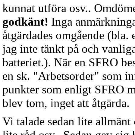
kunnat utföra osv.. Omdöme
godkänt!
Inga anmärkningar
åtgärdades omgående (bla. 
jag inte tänkt på och vanlig
batteriet.). När en SFRO be
en sk. "Arbetsorder" som in
punkter som enligt SFRO må
blev tom, inget att åtgärda.
Vi talade sedan lite allmän
lite råd osv.. Sedan gav sig h