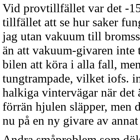
Vid provtillfället var det -1
tillfället att se hur saker f
jag utan vakuum till bromsse
än att vakuum-givaren inte 
bilen att köra i alla fall, me
tungtrampade, vilket iofs. i
halkiga vintervägar när det 
förrän hjulen släpper, men d
nu på en ny givare av annat
Andra småproblem som dök u