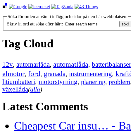
Söka för orden använt i inlägg och sidor på den här webbplatsen.
Skriv in ord att söka efter här::
Tag Cloud
12v
automatlåda
,
automarlåda
,
,
batteribalanse
ford
kraft
elmotor
instrumentering
,
,
granada
,
,
litiumbatteri
,
motorstyrning
,
planering
,
problem
växellåda
(
alla
)
Latest Comments
Cheapest Car insu… - Bat