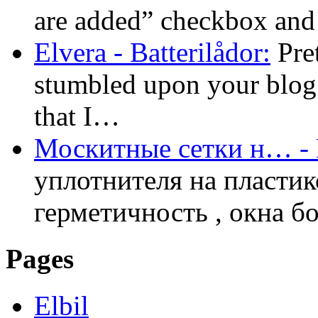
are added” checkbox an
Elvera - Batterilådor:
Pret
stumbled upon your blog a
that I…
Москитные сетки н… - B
уплотнителя на пластик
герметичность , окна б
Pages
Elbil