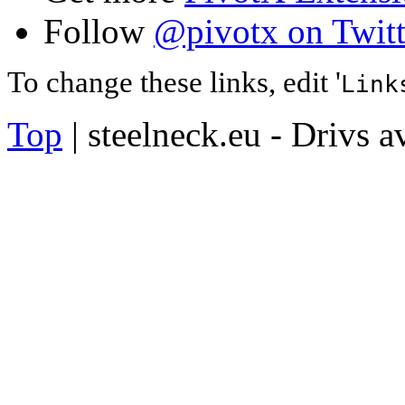
Follow
@pivotx on Twitt
To change these links, edit '
Link
Top
| steelneck.eu - Drivs 